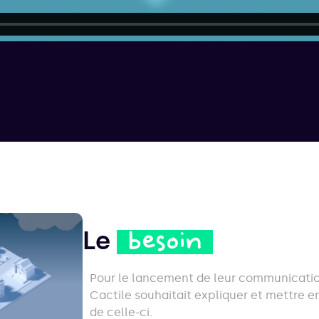
Le
besoin
Pour le lancement de leur communication
Cactile souhaitait expliquer et mettre en
de celle-ci.